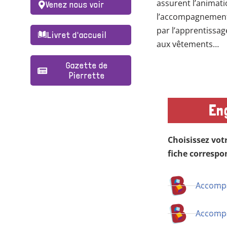
assurent l’animat
Venez nous voir
l’accompagnement à
par l’apprentissag
Livret d'accueil
aux vêtements…
Gazette de
Pierrette
En
Choisissez vot
fiche correspo
Accompa
Accompa