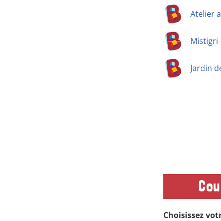
Atelier 
Mistigri
Jardin d
Cou
Choisissez vot