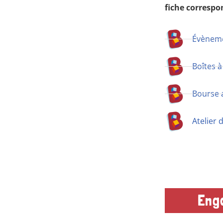
fiche correspo
Évènemen
Boîtes à
Bourse 
Atelier 
Eng