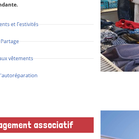
ndante.
ts et Festivités
 Partage
aux vêtements
d'autoréparation
agement associatif