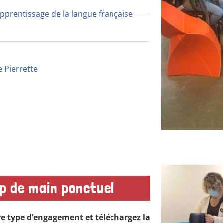
apprentissage de la langue française
e Pierrette
p de main ponctuel
re type d’engagement et téléchargez la