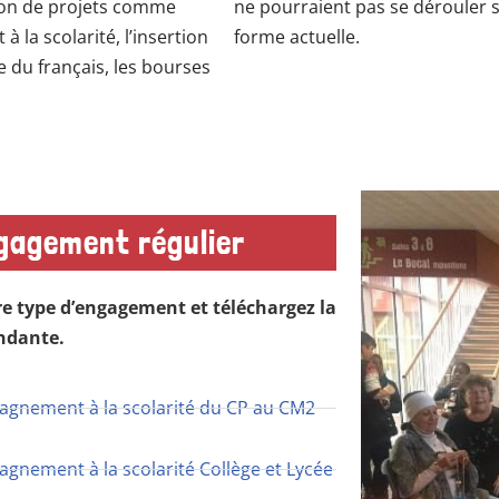
ion de projets comme
ne pourraient pas se dérouler 
 la scolarité, l’insertion
forme actuelle.
e du français, les bourses
gagement régulier
re type d’engagement et téléchargez la
ndante.
gnement à la scolarité du CP au CM2
gnement à la scolarité Collège et Lycée