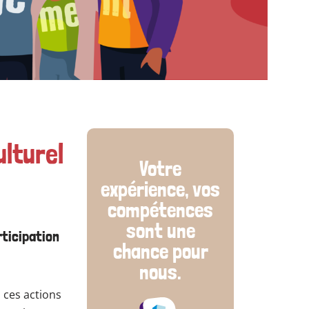
ulturel
Votre
expérience, vos
compétences
sont une
rticipation
chance pour
nous.
 ces actions