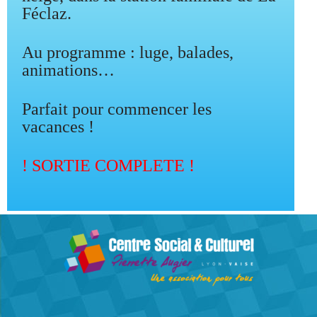
Féclaz.
Au programme : luge, balades,
animations…
Parfait pour commencer les
vacances !
! SORTIE COMPLETE !